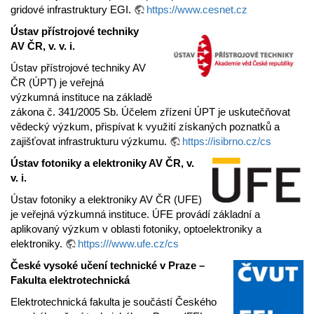
gridové infrastruktury EGI.
https://www.cesnet.cz
Ústav přístrojové techniky
AV ČR, v. v. i.
Ústav přístrojové techniky AV
ČR (ÚPT) je veřejná
výzkumná instituce na základě
zákona č. 341/2005 Sb. Účelem zřízení ÚPT je uskutečňovat
vědecký výzkum, přispívat k využití získaných poznatků a
zajišťovat infrastrukturu výzkumu.
https://isibrno.cz/cs
Ústav fotoniky a elektroniky AV ČR, v.
v. i.
Ústav fotoniky a elektroniky AV ČR (UFE)
je veřejná výzkumná instituce. ÚFE provádí základní a
aplikovaný výzkum v oblasti fotoniky, optoelektroniky a
elektroniky.
https:///www.ufe.cz/cs
České vysoké učení technické v Praze –
Fakulta elektrotechnická
Elektrotechnická fakulta je součástí Českého