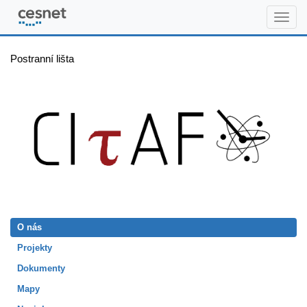
citaf.org
Postranní lišta
O nás
Projekty
Dokumenty
Mapy