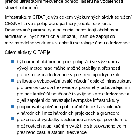
přenos ultrastabilní frekvence pomocí laseru na vzdálenosti
stovek kilometrů.
Infrastruktura CITAF je výsledkem výzkumných aktivit sdružení
CESNET a ve spolupráci s partnery je dále rozvíjena.
Dosahované parametry a potenciál odpovídají obdobným
aktivitám v jiných zemích a umožňují nám se zapojit do
mezinárodního výzkumu v oblasti metrologie času a frekvence.
Cílem aktivity CITAF je:
být národní platformou pro spolupráci ve výzkumu a
vývoji metod maximálně možné stability a přesnosti
přenosu času a frekvence v prostředí optických sítí;
usilovat o vybudování trvalé národní optické infrastruktury
pro přenos času a frekvence s parametry odpovídajícími
pro nejstabilnější současné i vyvíjené zdroje frekvence a
o její zapojení do navazující evropské infrastruktury;
podporovat společnou publikační činnost a spolupráci
v národních i mezinárodních projektech a grantech;
prezentovat výsledky spolupráce a rozvíjet povědomí o
možnostech a aplikačním využití distribuovaného velmi
přesného času a stabilní frekvence.