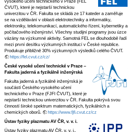
vysokého učení technického v Praze (FEL
ČVUT), které je nejstarší technickou
univerzitou v ČR. Fakulta se skládá ze 17 kateder a zaměřuje
se na vzdělávání v oblasti elektrotechniky a informatiky,
elektroniky, telekomunikací, automatického řízení, kybernetiky a
počítačového inženýrství. Všechny studijní programy jsou úzce
vázány na výzkumné aktivity. Samotná FEL se dlouhodobě řadí
mezi první desítku výzkumných institucí v České republice.
Produkuje přibližně 30% výzkumných výsledků celého ČVUT.
https://fel.cvut.cz/cz/
České vysoké učení technické v Praze –
Fakulta jaderná a fyzikálně inženýrská
Fakulta jaderná a fyzikálně inženýrská je
součástí Českého vysokého učení
technického v Praze (FJFI ČVUT), které je
nejstarší technickou univerzitou v ČR. Fakulta pokrývá svou
činností široké spektrum matematických, fyzikálních a
chemických oborů.
https://www.fjfi.cvut.cz/cz
Ústav fyziky plazmatu AV ČR, v. v. i.
Ústav fyziky plazmatu AV ČR, v. v. i.,